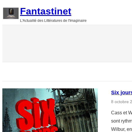
Aller
Fantastinet
au
L'Actualité des Littératures de l'Imaginaire
contenu
Six jour
8 octobre 
Cass et W
sont rythm
Wilbur, en