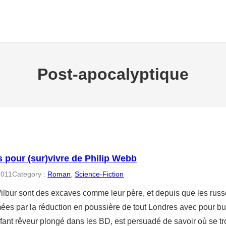
Post-apocalyptique
s pour (sur)vivre de Philip Webb
2011
Category :
Roman
, 
Science-Fiction
ilbur sont des excaves comme leur père, et depuis que les russe
ées par la réduction en poussière de tout Londres avec pour but
fant rêveur plongé dans les BD, est persuadé de savoir où se tro