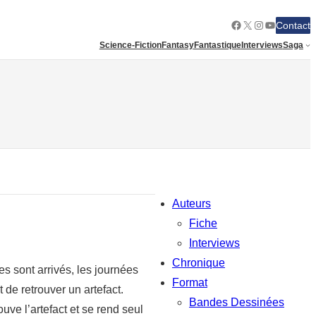
Facebook
X
Instagram
YouTube
Contact
Science-Fiction
Fantasy
Fantastique
Interviews
Saga
Auteurs
Fiche
Interviews
Chronique
s sont arrivés, les journées
Format
 de retrouver un artefact.
Bandes Dessinées
uve l’artefact et se rend seul