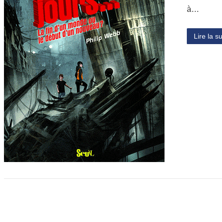
à…
Lire la su