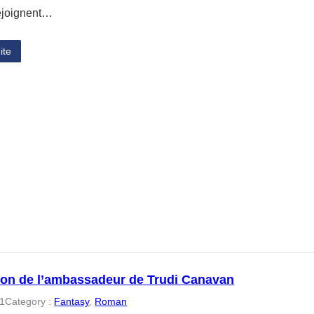
rejoignent…
ite
ion de l’ambassadeur de Trudi Canavan
11
Category :
Fantasy
, 
Roman