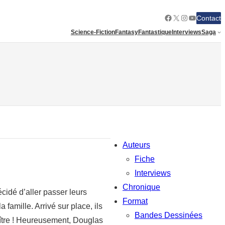
Facebook
X
Instagram
YouTube
Contact
Science-Fiction
Fantasy
Fantastique
Interviews
Saga
Auteurs
Fiche
Interviews
Chronique
écidé d’aller passer leurs
Format
famille. Arrivé sur place, ils
Bandes Dessinées
aître ! Heureusement, Douglas