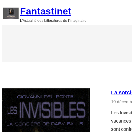
Aller
Fantastinet
au
L'Actualité des Littératures de l'Imaginaire
contenu
La sorci
10 décemb
Les Invisi
vacances à
sont conf