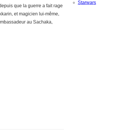
Starwars
puis que la guerre a fait rage
Akkarin, et magicien lui-même,
r l’ambassadeur au Sachaka,