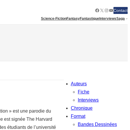
Facebook
X
Instagram
YouTube
Contact
Science-Fiction
Fantasy
Fantastique
Interviews
Saga
Auteurs
Fiche
Interviews
Chronique
ation » est une parodie du
Format
ie est signée The Harvard
Bandes Dessinées
es étudiants de l’université