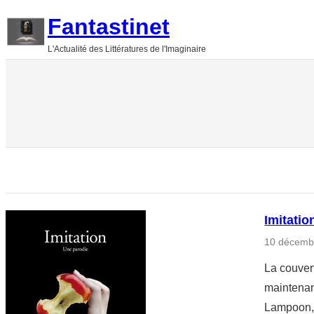
Aller
Fantastinet
au
L'Actualité des Littératures de l'Imaginaire
contenu
Imitati
10 décemb
La couvert
maintenan
Lampoon, u