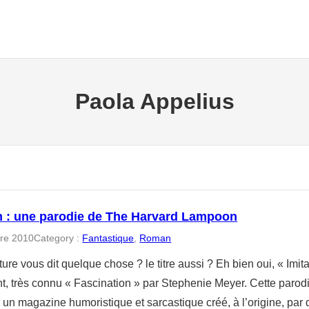
Paola Appelius
on : une parodie de The Harvard Lampoon
re 2010
Category :
Fantastique
, 
Roman
ure vous dit quelque chose ? le titre aussi ? Eh bien oui, « Imit
t, très connu « Fascination » par Stephenie Meyer. Cette parod
n magazine humoristique et sarcastique créé, à l’origine, par d