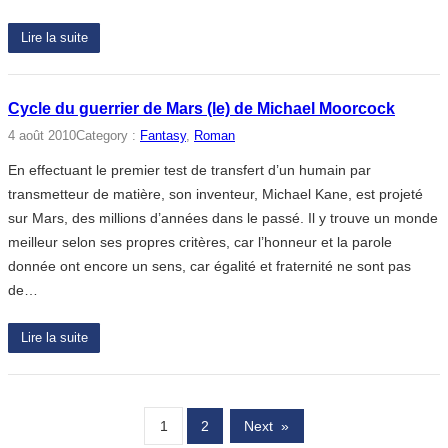
Lire la suite
Cycle du guerrier de Mars (le) de Michael Moorcock
4 août 2010
Category :
Fantasy
, 
Roman
En effectuant le premier test de transfert d’un humain par
transmetteur de matière, son inventeur, Michael Kane, est projeté
sur Mars, des millions d’années dans le passé. Il y trouve un monde
meilleur selon ses propres critères, car l’honneur et la parole
donnée ont encore un sens, car égalité et fraternité ne sont pas
de…
Lire la suite
1
2
Next
»