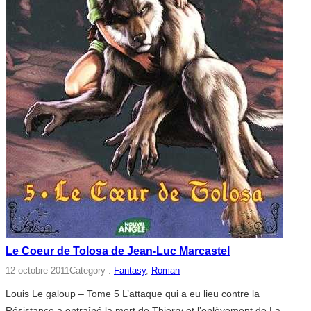
Le Coeur de Tolosa de Jean-Luc Marcastel
12 octobre 2011
Category :
Fantasy
, 
Roman
Louis Le galoup – Tome 5 L’attaque qui a eu lieu contre la
Résistance a entraîné la mort de Thierry et l’enlèvement de La