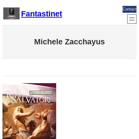
Aller
Contact
Fantastinet
au
contenu
Michele Zacchayus