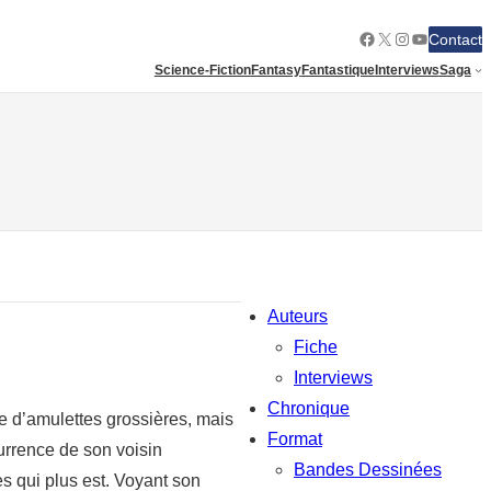
Facebook
X
Instagram
YouTube
Contact
Science-Fiction
Fantasy
Fantastique
Interviews
Saga
Auteurs
Fiche
Interviews
Chronique
e d’amulettes grossières, mais
Format
currence de son voisin
Bandes Dessinées
es qui plus est. Voyant son