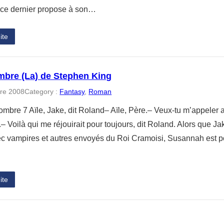
 ce dernier propose à son…
ite
mbre (La) de Stephen King
re 2008
Category :
Fantasy
, 
Roman
ombre 7 Aïle, Jake, dit Roland– Aïle, Père.– Veux-tu m’appeler 
.– Voilà qui me réjouirait pour toujours, dit Roland. Alors que J
ec vampires et autres envoyés du Roi Cramoisi, Susannah est pou
ite