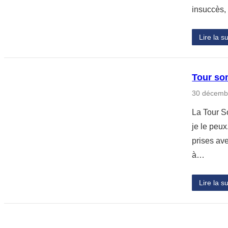
insuccès,
Lire la su
Tour so
30 décemb
La Tour S
je le peux
prises av
à…
Lire la su