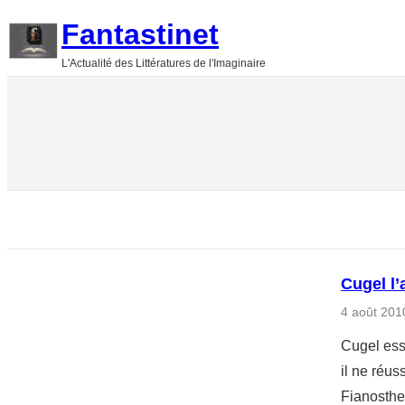
Aller
Fantastinet
au
L'Actualité des Littératures de l'Imaginaire
contenu
Cugel l
4 août 201
Cugel ess
il ne réus
Fianosther