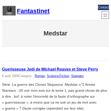
Aller
Contact
Fantastinet
au
contenu
Medstar
Guerisseuse Jedi de Michael Reaves et Steve Perry
6 août 2006
Category :
Roman
, 
Science-Fiction
, 
Starwars
Série :La guerre des Clones Séquence :Medstar n°2 Année
Starwars :-20 voir mon avis sur le tome 1, pas grand chose de plus
à dire : bof. à noter l’énormité de la faute d’orthographe sur
« guerrisseuse », à moins que ca ne soit un jeu de mot avec
« guerre » ? (faute corrigée cependant sur leur site)…