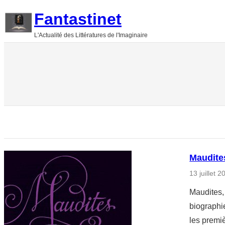
Aller
Fantastinet
au
L'Actualité des Littératures de l'Imaginaire
contenu
Maudite
13 juillet 2
Maudites, 
biographie
les premi