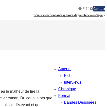
Facebook
X
Instagram
YouTube
Contact
Science-Fiction
Fantasy
Fantastique
Interviews
Saga
Auteurs
Fiche
Interviews
Chronique
eu le malheur de lire la
Format
premier roman. Du coup, alors que
Bandes Dessinées
ment soit décevant et que