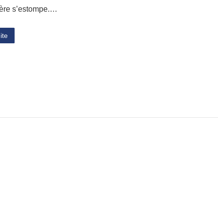
hère s’estompe.…
ite