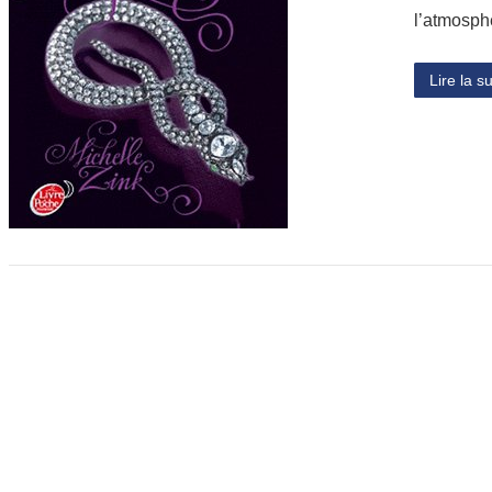
l’atmosp
Lire la su