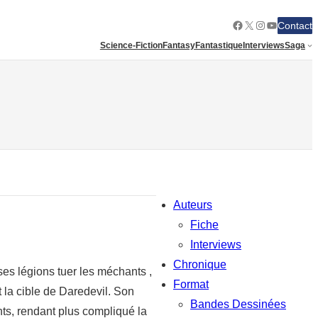
Facebook
X
Instagram
YouTube
Contact
Science-Fiction
Fantasy
Fantastique
Interviews
Saga
Auteurs
Fiche
Interviews
Chronique
ses légions tuer les méchants ,
Format
t la cible de Daredevil. Son
Bandes Dessinées
nts, rendant plus compliqué la