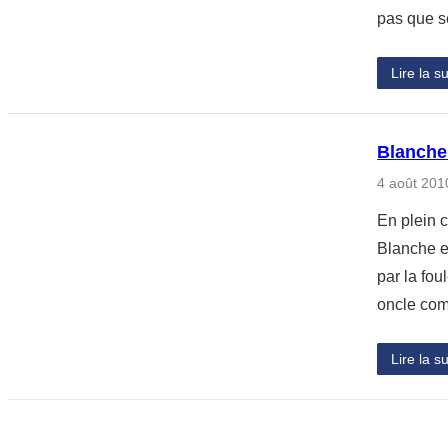
pas que s
Lire la su
Blanche 
4 août 201
En plein 
Blanche e
par la fou
oncle com
Lire la su