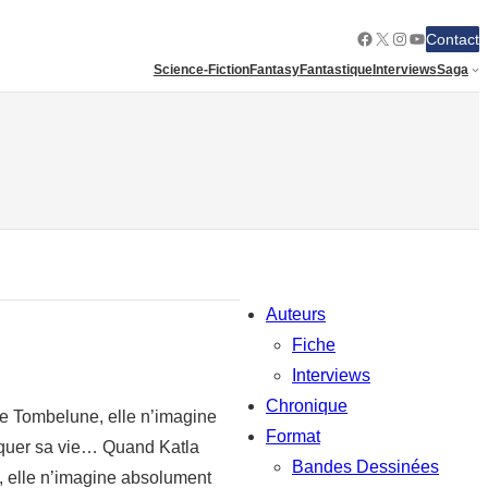
Facebook
X
Instagram
YouTube
Contact
Science-Fiction
Fantasy
Fantastique
Interviews
Saga
Auteurs
Fiche
Interviews
Chronique
de Tombelune, elle n’imagine
Format
isquer sa vie… Quand Katla
Bandes Dessinées
, elle n’imagine absolument