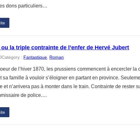
es dons particuliers…
ite
ou la triple contrainte de l’enfer de Hervé Jubert
0
Category :
Fantastique
, 
Roman
coeur de l’hiver 1870, les prussiens commencent à encercler la 
t sa famille à vouloir s’éloigner en partant en province. Seule
le et n’arrivera pas à monter dans le train. Contrainte de rester s
missaire de police.…
ite