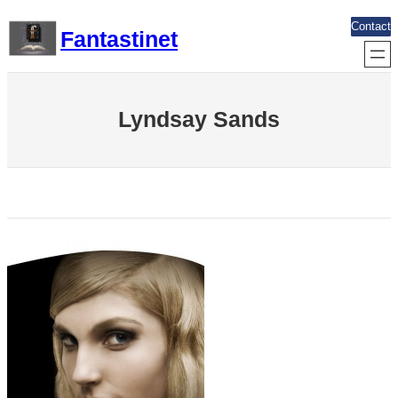
Aller
Contact
Fantastinet
au
contenu
Lyndsay Sands