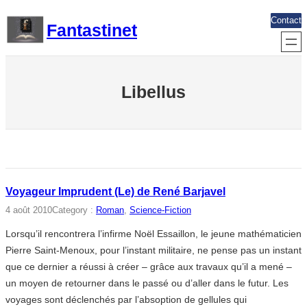
Aller
Contact
Fantastinet
au
contenu
Libellus
Voyageur Imprudent (Le) de René Barjavel
4 août 2010
Category :
Roman
, 
Science-Fiction
Lorsqu’il rencontrera l’infirme Noël Essaillon, le jeune mathématicien
Pierre Saint-Menoux, pour l’instant militaire, ne pense pas un instant
que ce dernier a réussi à créer – grâce aux travaux qu’il a mené –
un moyen de retourner dans le passé ou d’aller dans le futur. Les
voyages sont déclenchés par l’absoption de gellules qui