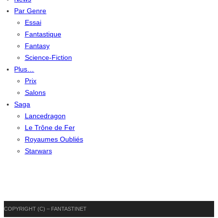
Par Genre
Essai
Fantastique
Fantasy
Science-Fiction
Plus…
Prix
Salons
Saga
Lancedragon
Le Trône de Fer
Royaumes Oubliés
Starwars
COPYRIGHT (C) – FANTASTINET