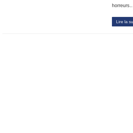
horreurs
Lire la su