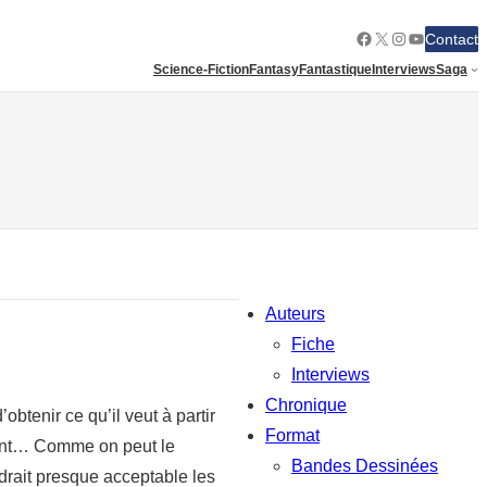
Facebook
X
Instagram
YouTube
Contact
Science-Fiction
Fantasy
Fantastique
Interviews
Saga
Auteurs
Fiche
Interviews
Chronique
obtenir ce qu’il veut à partir
Format
ement… Comme on peut le
Bandes Dessinées
ndrait presque acceptable les