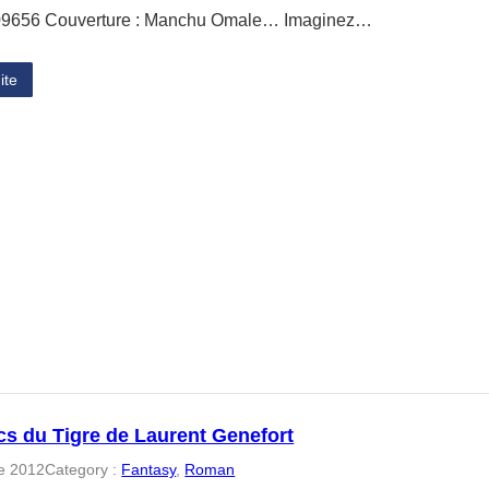
9656 Couverture : Manchu Omale… Imaginez…
ite
cs du Tigre de Laurent Genefort
e 2012
Category :
Fantasy
, 
Roman