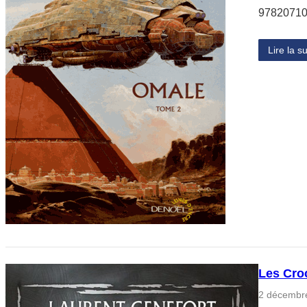
97820710
Lire la su
Les Cro
2 décembr