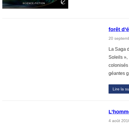
forêt d’
20 septem
La Saga d
Soleils »
colonisés
géantes 
Lire la su
L’homme 
4 août 201