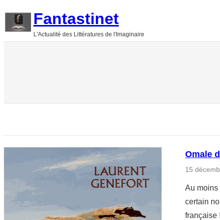
Aller
Fantastinet
au
L'Actualité des Littératures de l'Imaginaire
contenu
Omale d
15 décemb
Au moins 
certain n
française