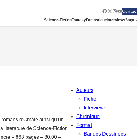
Facebook
X
Instagram
YouTube
Contact
Science-Fiction
Fantasy
Fantastique
Interviews
Saga
Auteurs
Fiche
Interviews
Chronique
is romans d’Omale ainsi qu’un
Format
littérature de Science-Fiction
Bandes Dessinées
Encre – 868 pages – 30,00 –