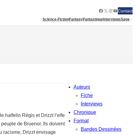
Facebook
X
Instagram
YouTube
Contact
Science-Fiction
Fantasy
Fantastique
Interviews
Saga
Auteurs
Fiche
Interviews
Chronique
 halfelin Régis et Drizzt l’elfe
Format
u peuple de Bruenor. Ils doivent
Bandes Dessinées
au racisme, Drizzt envisage