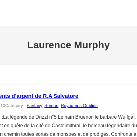
Laurence Murphy
ents d’argent de R.A Salvatore
010
Category :
Fantasy
, 
Roman
, 
Royaumes Oubliés
La légende de Drizzt n°5 Le nain Bruenor, le barbare Wulfgar, le
nt en quête de la cité de Castelmithral, le berceau légendaire d
 en chemin toutes sortes de monstres et de prodiges. Confronté 