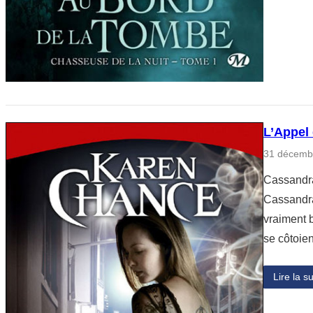
L’Appel
31 décemb
Cassandra 
Cassandra
vraiment 
se côtoie
Lire la su