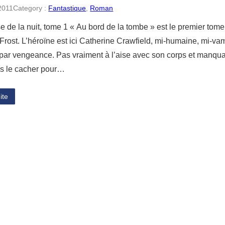
 2011
Category :
Fantastique
, 
Roman
de la nuit, tome 1 « Au bord de la tombe » est le premier tome d
rost. L’héroïne est ici Catherine Crawfield, mi-humaine, mi-vam
t par vengeance. Pas vraiment à l’aise avec son corps et manquan
s le cacher pour…
ite