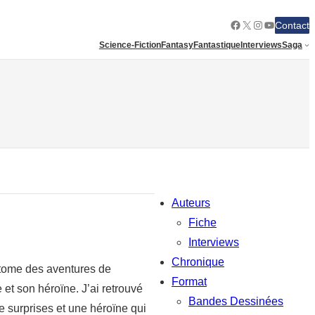
Facebook
X
Instagram
YouTube
Contact
Science-Fiction
Fantasy
Fantastique
Interviews
Saga
Auteurs
Fiche
Interviews
Chronique
 tome des aventures de
Format
 et son héroïne. J’ai retrouvé
Bandes Dessinées
e surprises et une héroïne qui