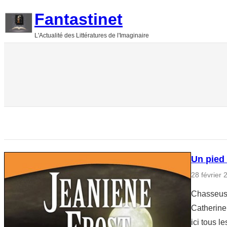
Aller
Fantastinet
au
L'Actualité des Littératures de l'Imaginaire
contenu
Un pied
28 février 
Chasseuse
Catherine 
ici tous l