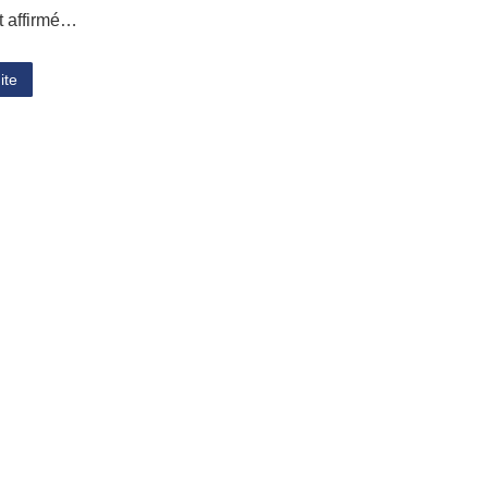
t affirmé…
ite