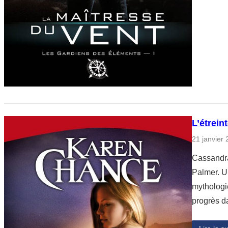
L’étrein
21 janvier
Cassandra
Palmer. Un
mythologi
progrès d