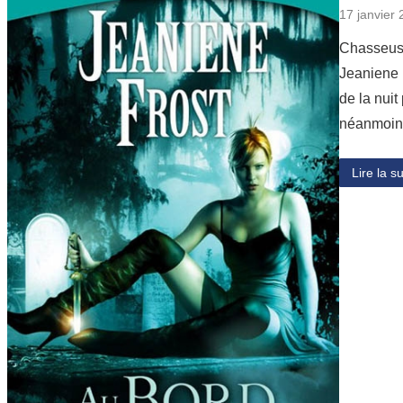
17 janvier
Chasseuse 
Jeaniene F
de la nui
néanmoin
Lire la su