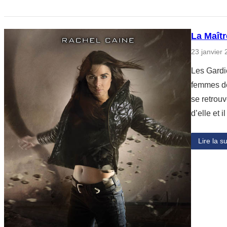
La Maît
23 janvier
Les Gardi
femmes dé
se retrou
d’elle et 
Lire la su