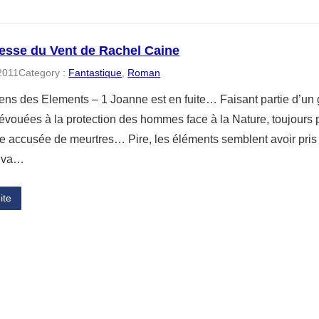
resse du Vent de Rachel Caine
 2011
Category :
Fantastique
, 
Roman
ens des Elements – 1 Joanne est en fuite… Faisant partie d’u
vouées à la protection des hommes face à la Nature, toujours p
ve accusée de meurtres… Pire, les éléments semblent avoir pris
il va…
ite