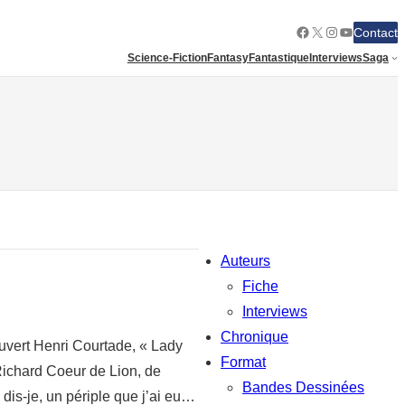
Facebook
X
Instagram
YouTube
Contact
Science-Fiction
Fantasy
Fantastique
Interviews
Saga
Auteurs
Fiche
Interviews
Chronique
ouvert Henri Courtade, « Lady
Format
Richard Coeur de Lion, de
Bandes Dessinées
dis-je, un périple que j’ai eu…