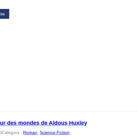
ite
leur des mondes de Aldous Huxley
0
Category :
Roman
, 
Science-Fiction