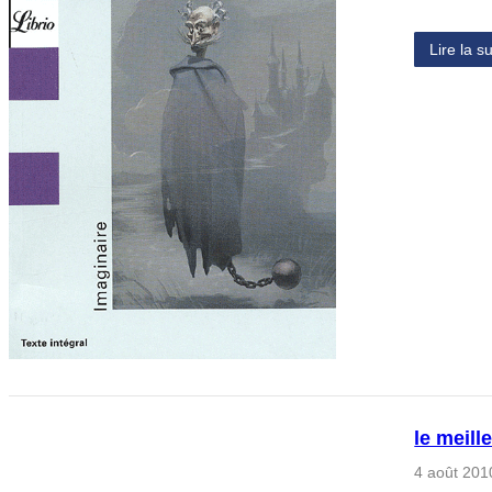
Lire la su
le meil
4 août 201