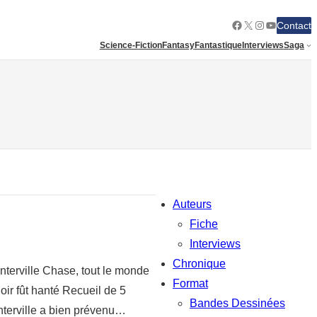
Facebook
X
Instagram
YouTube
Contact
Science-Fiction
Fantasy
Fantastique
Interviews
Saga
Auteurs
Fiche
Interviews
Chronique
nterville Chase, tout le monde
Format
anoir fût hanté Recueil de 5
Bandes Dessinées
anterville a bien prévenu…