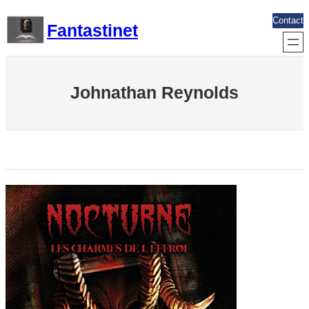
Aller
Contact
Fantastinet
au
contenu
Johnathan Reynolds