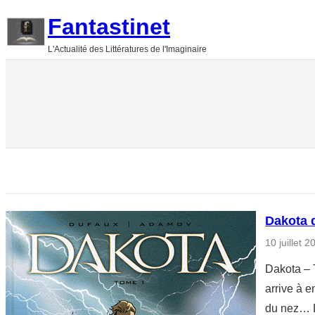
Aller
Fantastinet
au
L'Actualité des Littératures de l'Imaginaire
contenu
Dakota 
10 juillet 2
Dakota – 
arrive à e
du nez… L