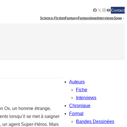
Facebook
X
Instagram
YouTube
Contact
Science-Fiction
Fantasy
Fantastique
Interviews
Saga
Auteurs
Fiche
Interviews
Chronique
don Ox, un homme étrange,
Format
nts lorsqu’il se met à saigner
Bandes Dessinées
a, un agent Super-Héros. Mais