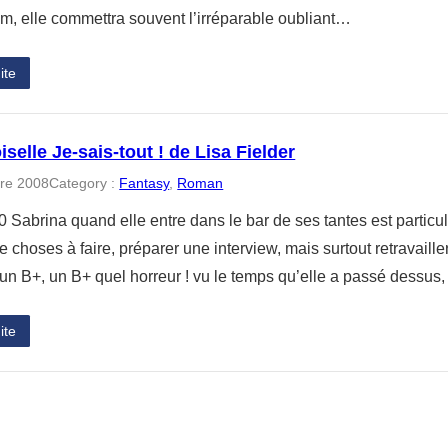
em, elle commettra souvent l’irréparable oubliant…
ite
elle Je-sais-tout ! de Lisa Fielder
re 2008
Category :
Fantasy
, 
Roman
 Sabrina quand elle entre dans le bar de ses tantes est particul
e choses à faire, préparer une interview, mais surtout retravaille
’un B+, un B+ quel horreur ! vu le temps qu’elle a passé dessus
ite