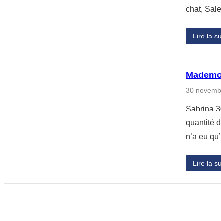
chat, Sal
Lire la su
Mademois
30 novemb
Sabrina 30
quantité d
n’a eu qu
Lire la su