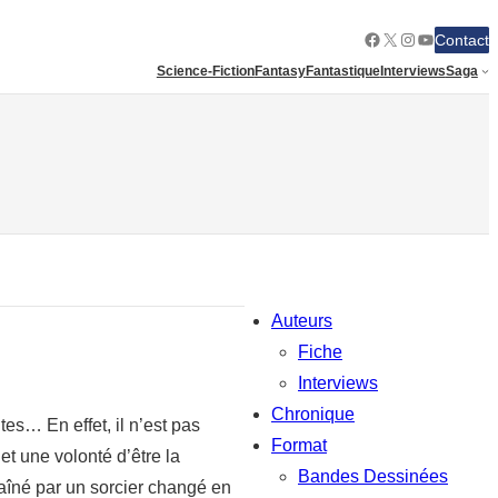
Facebook
X
Instagram
YouTube
Contact
Science-Fiction
Fantasy
Fantastique
Interviews
Saga
Auteurs
Fiche
Interviews
Chronique
tes… En effet, il n’est pas
Format
 et une volonté d’être la
Bandes Dessinées
traîné par un sorcier changé en