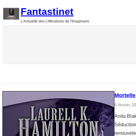
Aller
Fantastinet
au
L'Actualité des Littératures de l'Imaginaire
contenu
Mortelle
6 février 2
Anita Blak
Séduction«
renouvele