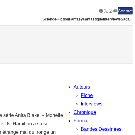
Facebook
X
Instagram
YouTube
Contact
Science-Fiction
Fantasy
Fantastique
Interviews
Saga
Auteurs
Fiche
Interviews
Chronique
la série Anita Blake. « Mortelle
Format
rell K. Hamilton a su se
Bandes Dessinées
un étrange mal qui ronge un