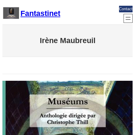
Aller
Contact
Fantastinet
au
contenu
Irène Maubreuil