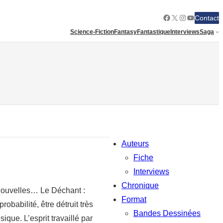
Facebook
X
Instagram
YouTube
Contact
Science-Fiction
Fantasy
Fantastique
Interviews
Saga
Auteurs
Fiche
Interviews
Chronique
 nouvelles… Le Déchant :
Format
obabilité, être détruit très
Bandes Dessinées
que. L’esprit travaillé par