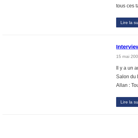
tous ces t
Lire la su
Interview
15 mai 20
Il y a un 
Salon du L
Allan : To
Lire la su