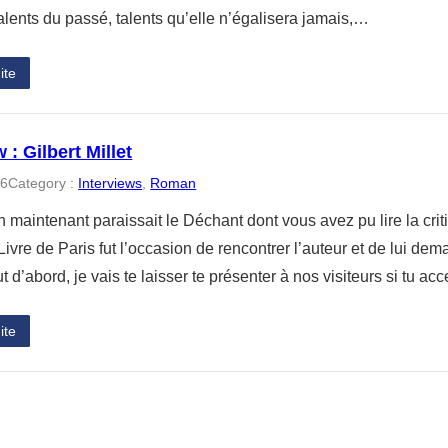
alents du passé, talents qu’elle n’égalisera jamais,…
ite
 : Gilbert Millet
06
Category :
Interviews
, 
Roman
an maintenant paraissait le Déchant dont vous avez pu lire la cr
ivre de Paris fut l’occasion de rencontrer l’auteur et de lui de
ut d’abord, je vais te laisser te présenter à nos visiteurs si tu ac
ite