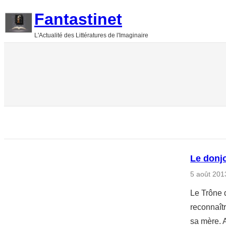
Aller
Fantastinet
au
L'Actualité des Littératures de l'Imaginaire
contenu
Le donj
5 août 201
Le Trône d
reconnaît
sa mère. 