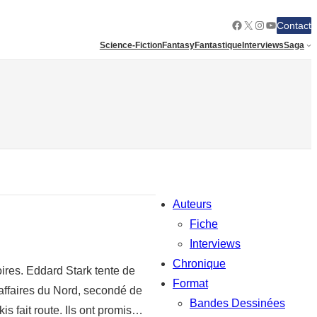
Facebook
X
Instagram
YouTube
Contact
Science-Fiction
Fantasy
Fantastique
Interviews
Saga
Auteurs
Fiche
Interviews
Chronique
oires. Eddard Stark tente de
Format
 affaires du Nord, secondé de
Bandes Dessinées
 fait route. Ils ont promis…