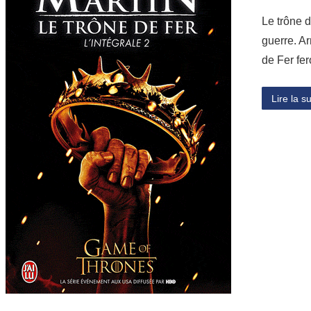
Le trône d
guerre. Ar
de Fer fer
Lire la su