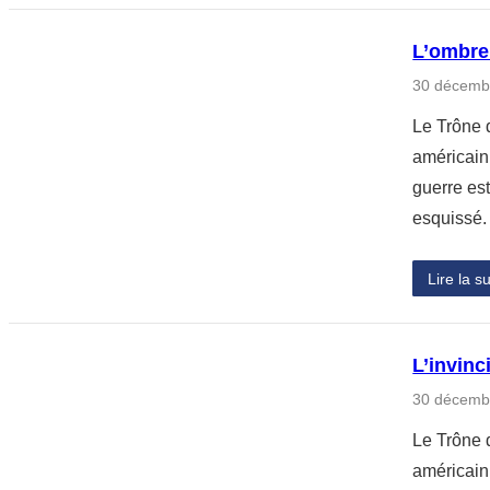
L’ombre
30 décemb
Le Trône 
américain.
guerre es
esquissé
Lire la su
L’invinc
30 décemb
Le Trône 
américain.