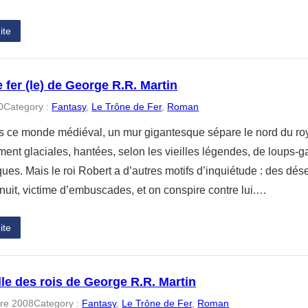
ite
 fer (le) de George R.R. Martin
0
Category :
Fantasy
, 
Le Trône de Fer
, 
Roman
s ce monde médiéval, un mur gigantesque sépare le nord du roy
ent glaciales, hantées, selon les vieilles légendes, de loups-g
ues. Mais le roi Robert a d’autres motifs d’inquiétude : des dés
nuit, victime d’embuscades, et on conspire contre lui.…
ite
lle des rois de George R.R. Martin
re 2008
Category :
Fantasy
, 
Le Trône de Fer
, 
Roman