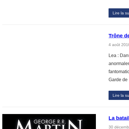
Lire la su
Trône de
4 août 201
Lea : Dan
anormalem
fantomatiq
Garde de 
Lire la su
La batai
30 décemb