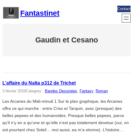
Aller
Contact
Fantastinet
au
contenu
Gaudin et Cesano
L’affaire du Nalta p312 de Trichet
3 février 2010
Category :
Bandes Dessinées
, 
Fantasy
, 
Roman
Les Arcanes du Midi-minuit 1 Sur le plan graphique, les Arcanes
offre ce qui marche : entre Criss et Tarquin, avec (presque) des
belles pepees et des humanoides. Presque belles pepees, parce
qu’il n’y en a qu’une et qu’elle n’est pas totalement devetue (oui, on
est pourtant chez Soleil… moi aussi, ea m’a etonne). L’histoire…