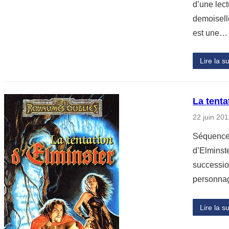
d’une lect
demoisell
est une…
Lire la su
La tent
22 juin 201
Séquence d
d’Elminste
succession
personnag
Lire la su