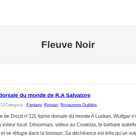
Fleuve Noir
 dorsale du monde de R.A Salvatore
012
Category :
Fantasy
, 
Roman
, 
Royaumes Oubliés
e de Drizzt n°12L’épine dorsale du monde A Luskan, Wulfgar s’es
voleur local. Désormais, videur au Coutelas, le barbare autrefoi
et se réfugie dans la boisson. Sa déchéance est telle qu’un vulg