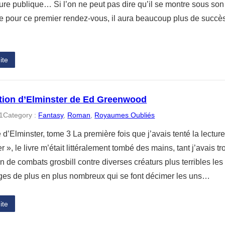
ure publique… Si l’on ne peut pas dire qu’il se montre sous son
e pour ce premier rendez-vous, il aura beaucoup plus de succès
ite
ation d’Elminster de Ed Greenwood
1
Category :
Fantasy
, 
Roman
, 
Royaumes Oubliés
’Elminster, tome 3 La première fois que j’avais tenté la lecture
r », le livre m’était littéralement tombé des mains, tant j’avais 
 de combats grosbill contre diverses créaturs plus terribles le
es de plus en plus nombreux qui se font décimer les uns…
ite