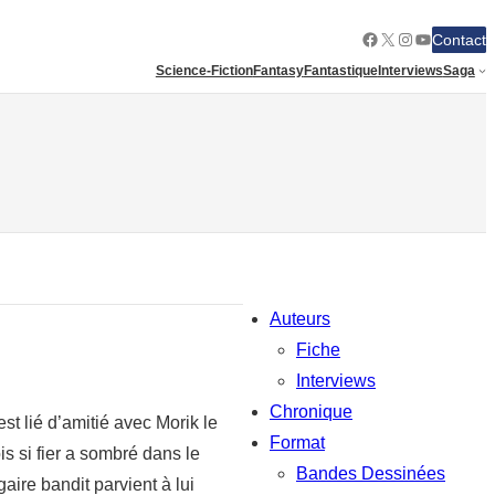
Facebook
X
Instagram
YouTube
Contact
Science-Fiction
Fantasy
Fantastique
Interviews
Saga
Auteurs
Fiche
Interviews
Chronique
t lié d’amitié avec Morik le
Format
s si fier a sombré dans le
Bandes Dessinées
aire bandit parvient à lui