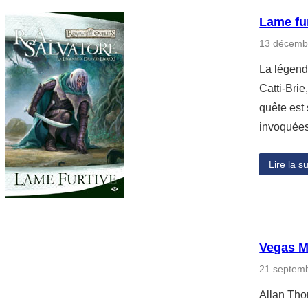
Lame fur
13 décemb
La légende
Catti-Brie
quête est
invoquée
Lire la su
Vegas M
21 septem
Allan Thom