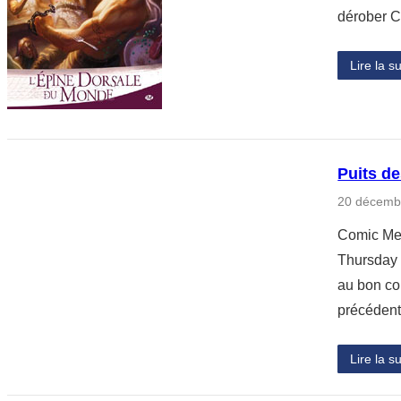
dérober C
Lire la su
Puits de
20 décemb
Comic Met
Thursday 
au bon co
précédent
Lire la su