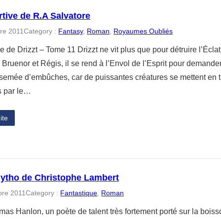
tive de R.A Salvatore
re 2011
Category :
Fantasy
, 
Roman
, 
Royaumes Oubliés
 de Drizzt – Tome 11 Drizzt ne vit plus que pour détruire l’Écl
, Bruenor et Régis, il se rend à l’Envol de l’Esprit pour demande
 semée d’embûches, car de puissantes créatures se mettent en t
s par le…
ite
ytho de Christophe Lambert
bre 2011
Category :
Fantastique
, 
Roman
as Hanlon, un poète de talent très fortement porté sur la boiss