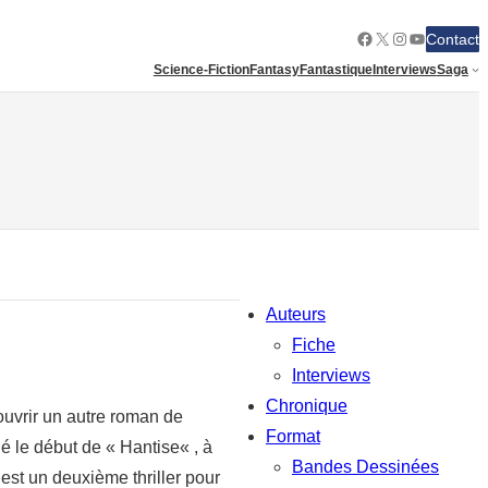
Facebook
X
Instagram
YouTube
Contact
Science-Fiction
Fantasy
Fantastique
Interviews
Saga
Auteurs
Fiche
Interviews
Chronique
couvrir un autre roman de
Format
lé le début de « Hantise« , à
Bandes Dessinées
C’est un deuxième thriller pour