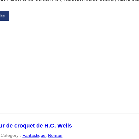
ite
ur de croquet de H.G. Wells
1
Category :
Fantastique
, 
Roman