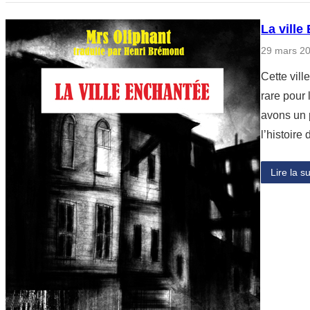
La ville
29 mars 2
Cette vill
rare pour 
avons un 
l’histoire
Lire la su