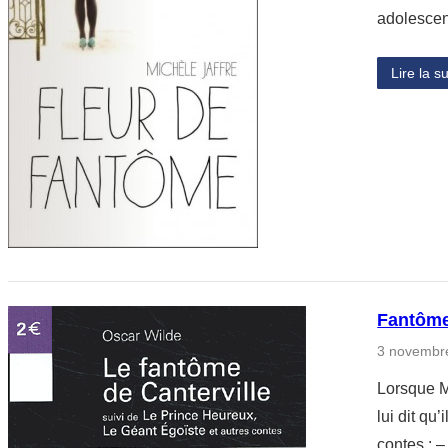
adolescent
Lire la su
Fantôme 
3 novembr
Lorsque M
lui dit qu
contes : 