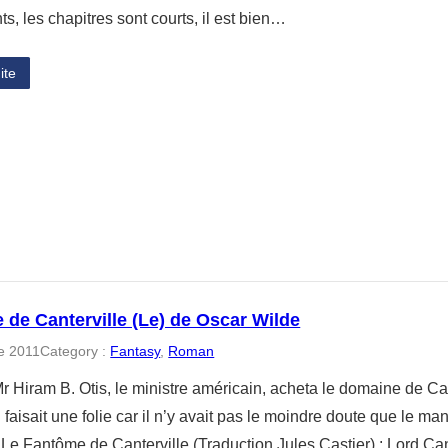
s, les chapitres sont courts, il est bien…
ite
de Canterville (Le) de Oscar Wilde
e 2011
Category :
Fantasy
, 
Roman
r Hiram B. Otis, le ministre américain, acheta le domaine de Ca
’il faisait une folie car il n’y avait pas le moindre doute que le m
– Le Fantôme de Canterville (Traduction Jules Castier) : Lord C