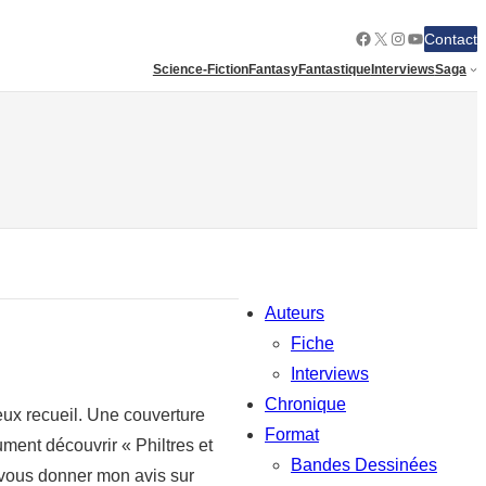
Facebook
X
Instagram
YouTube
Contact
Science-Fiction
Fantasy
Fantastique
Interviews
Saga
Auteurs
Fiche
Interviews
Chronique
ieux recueil. Une couverture
Format
ument découvrir « Philtres et
Bandes Dessinées
s vous donner mon avis sur