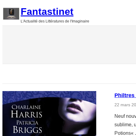
Aller
Fantastinet
au
L'Actualité des Littératures de l'Imaginaire
contenu
Philtres
22 mars 2
Neuf nouve
sublime, u
Potions« 