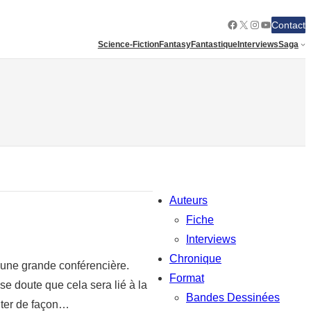
Facebook
X
Instagram
YouTube
Contact
Science-Fiction
Fantasy
Fantastique
Interviews
Saga
Auteurs
Fiche
Interviews
Chronique
d’une grande conférencière.
Format
 se doute que cela sera lié à la
Bandes Dessinées
nter de façon…