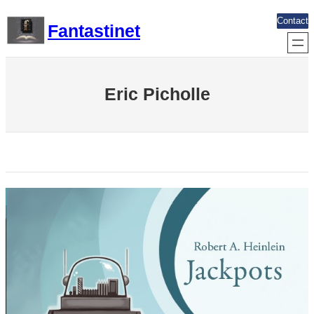
Aller
Contact
Fantastinet
au
contenu
Eric Picholle