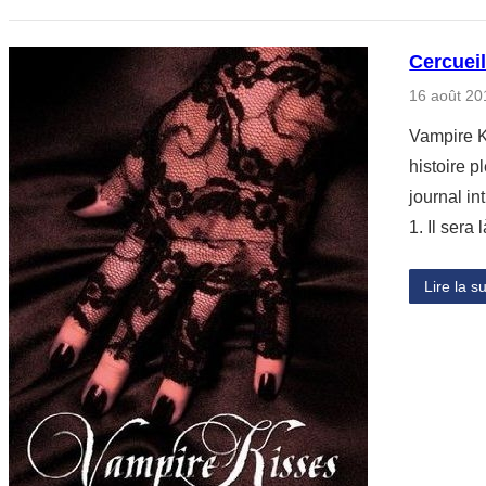
Cercueil
16 août 20
Vampire K
histoire 
journal in
1. Il sera
Lire la su