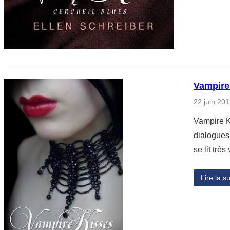
Vampire
22 juin 201
Vampire K
dialogues 
se lit trè
Lire la su