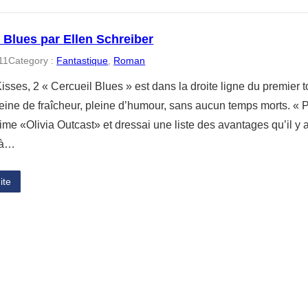
 Blues par Ellen Schreiber
11
Category :
Fantastique
, 
Roman
isses, 2 « Cercueil Blues » est dans la droite ligne du premie
pleine de fraîcheur, pleine d’humour, sans aucun temps morts. « 
time «Olivia Outcast» et dressai une liste des avantages qu’il y a
 là…
ite