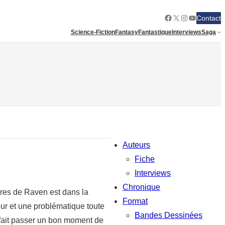
Facebook
X
Instagram
YouTube
Contact
Science-Fiction
Fantasy
Fantastique
Interviews
Saga
Auteurs
Fiche
Interviews
Chronique
ures de Raven est dans la
Format
ur et une problématique toute
Bandes Dessinées
s fait passer un bon moment de