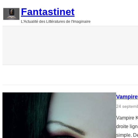
Aller
Fantastinet
au
L'Actualité des Littératures de l'Imaginaire
contenu
Vampirev
24 septem
Vampire K
droite li
simple. D