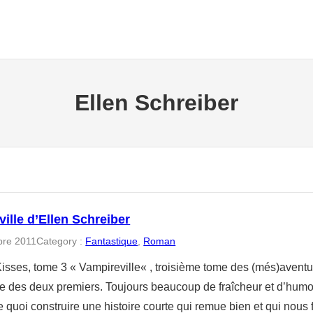
Ellen Schreiber
ille d’Ellen Schreiber
bre 2011
Category :
Fantastique
, 
Roman
isses, tome 3 « Vampireville« , troisième tome des (més)avent
gne des deux premiers. Toujours beaucoup de fraîcheur et d’humo
e quoi construire une histoire courte qui remue bien et qui nou