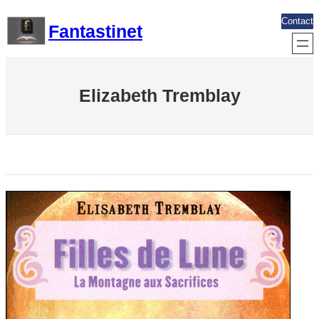
Aller
Contact
Fantastinet
au
contenu
Elizabeth Tremblay