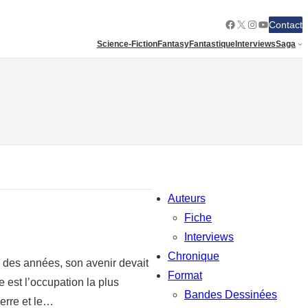
Facebook
X
Instagram
YouTube
Contact
Science-Fiction
Fantasy
Fantastique
Interviews
Saga
Auteurs
Fiche
Interviews
Chronique
a des années, son avenir devait
Format
e est l’occupation la plus
Bandes Dessinées
uerre et le…