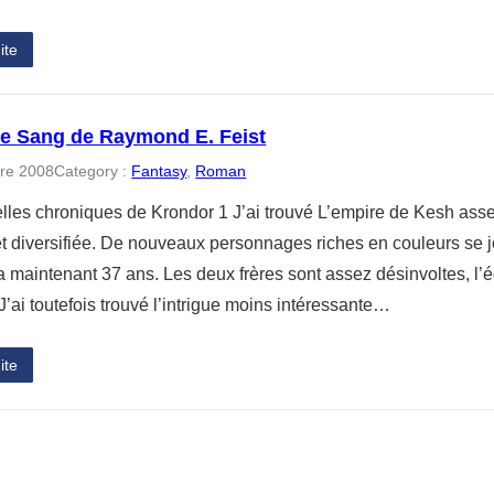
ite
de Sang de Raymond E. Feist
re 2008
Category :
Fantasy
, 
Roman
lles chroniques de Krondor 1 J’ai trouvé L’empire de Kesh assez 
 et diversifiée. De nouveaux personnages riches en couleurs se 
a maintenant 37 ans. Les deux frères sont assez désinvoltes, l’
’ai toutefois trouvé l’intrigue moins intéressante…
ite