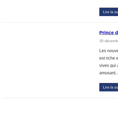
Lire la su
Prince 
30 décemb
Les nouve
est riche
vives qui 
amusant. J
Lire la su