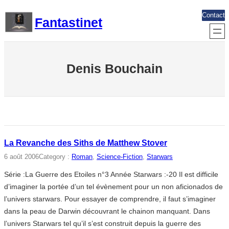
Aller
Contact
Fantastinet
au
contenu
Denis Bouchain
La Revanche des Siths de Matthew Stover
6 août 2006
Category :
Roman
, 
Science-Fiction
, 
Starwars
Série :La Guerre des Etoiles n°3 Année Starwars :-20 Il est difficile
d’imaginer la portée d’un tel évènement pour un non aficionados de
l’univers starwars. Pour essayer de comprendre, il faut s’imaginer
dans la peau de Darwin découvrant le chainon manquant. Dans
l’univers Starwars tel qu’il s’est construit depuis la guerre des