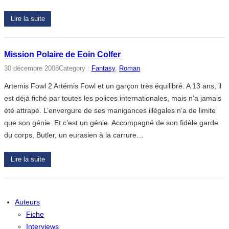
Lire la suite
Mission Polaire de Eoin Colfer
30 décembre 2008
Category :
Fantasy
, 
Roman
Artemis Fowl 2 Artémis Fowl et un garçon très équilibré. A 13 ans, il
est déjà fiché par toutes les polices internationales, mais n’a jamais
été attrapé. L’envergure de ses manigances illégales n’a de limite
que son génie. Et c’est un génie. Accompagné de son fidèle garde
du corps, Butler, un eurasien à la carrure…
Lire la suite
Auteurs
Fiche
Interviews