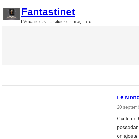
Aller
Fantastinet
au
L'Actualité des Littératures de l'Imaginaire
contenu
Le Mond
20 septem
Cycle de 
possédant
on ajoute