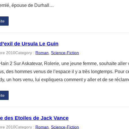
emlé, épouse de Durhall…
ite
d’exil de Ursula Le Guin
bre 2010
Category :
Roman
, 
Science-Fiction
ain 2 Sur Askatevar, Rolerie, une jeune femme, souhaite aller vis
, des hommes venus de l’espace il y a très longtemps. Pour cela,
y, un hors venu, lui expliquera comment y aller et de se réclame
ite
e des Etoiles de Jack Vance
bre 2010
Category :
Roman
, 
Science-Fiction