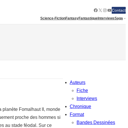
Facebook
X
Instagram
YouTube
Contact
Science-Fiction
Fantasy
Fantastique
Interviews
Saga
Auteurs
Fiche
Interviews
Chronique
a planète Fomalhaut II, monde
Format
iquement proche des hommes si
Bandes Dessinées
es au stade féodal. Sur ce