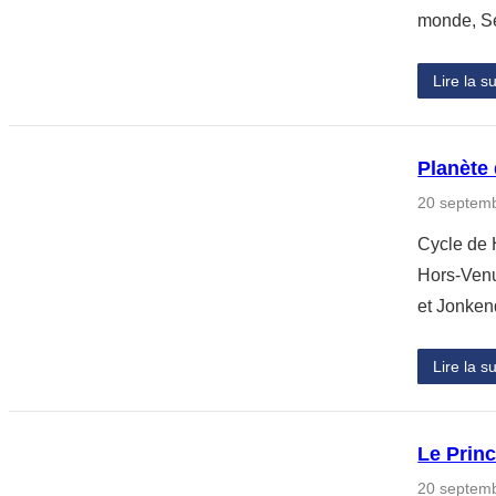
monde, S
Lire la su
Planète 
20 septem
Cycle de H
Hors-Venus
et Jonkend
Lire la su
Le Princ
20 septem