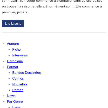
son travail. Son coeur commence à s’emballer sans qu’elle puisse
en trouver la raison et elle a énormément soif… Elle commence à
paniquer, jamais…
Lire la suite
Auteurs
Fiche
Interviews
Chronique
Format
Bandes Dessinées
Comics
Nouvelles
Roman
News
Par Genre
Essai