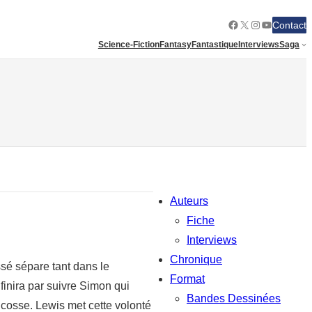
Facebook
X
Instagram
YouTube
Contact
Science-Fiction
Fantasy
Fantastique
Interviews
Saga
Auteurs
Fiche
Interviews
Chronique
sé sépare tant dans le
Format
finira par suivre Simon qui
Bandes Dessinées
Ecosse. Lewis met cette volonté