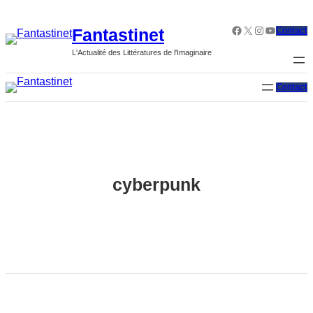
Aller
au
Facebook
X
Instagram
YouTube
Fantastinet
Contact
contenu
L'Actualité des Littératures de l'Imaginaire
Contact
cyberpunk