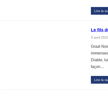
Lire la su
Le fils 
3 avril 201
Graal Noir
immenses 
Diable, lu
façon…
Lire la su