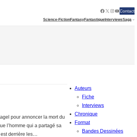
Facebook
X
Instagram
YouTube
Contact
Science-Fiction
Fantasy
Fantastique
Interviews
Saga
Auteurs
Fiche
Interviews
Chronique
tagel pour annoncer la mort du
Format
que l’homme qui a partagé sa
Bandes Dessinées
 est derrière les…