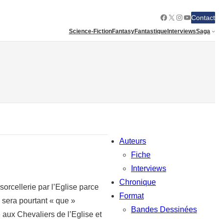
Facebook
X
Instagram
YouTube
Contact
Science-Fiction
Fantasy
Fantastique
Interviews
Saga
Auteurs
Fiche
Interviews
Chronique
orcellerie par l’Eglise parce
Format
e sera pourtant « que »
Bandes Dessinées
e aux Chevaliers de l’Eglise et