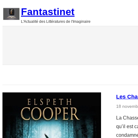
Aller
Fantastinet
au
L'Actualité des Littératures de l'Imaginaire
contenu
Les Cha
18 novemb
La Chasse
qu’il est 
condamner 