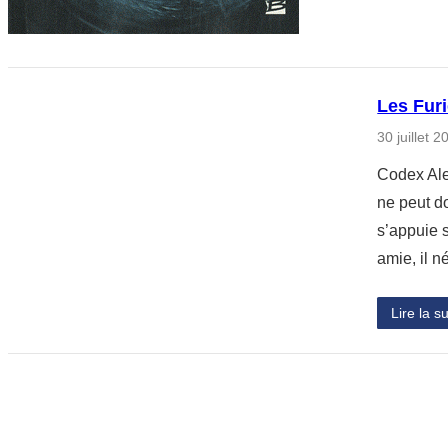
Les Fur
30 juillet 2
Codex Aler
ne peut d
s’appuie 
amie, il 
Lire la su