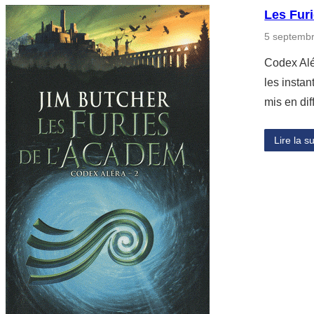
Les Fur
5 septemb
Codex Alér
les instan
mis en dif
Lire la su