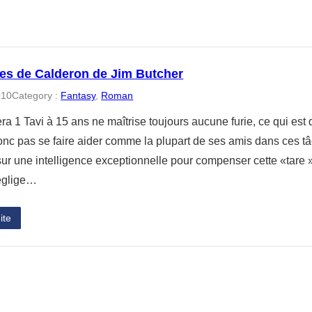
ies de Calderon de Jim Butcher
010
Category :
Fantasy
, 
Roman
a 1 Tavi à 15 ans ne maîtrise toujours aucune furie, ce qui est d
onc pas se faire aider comme la plupart de ses amis dans ces t
sur une intelligence exceptionnelle pour compenser cette «tare 
néglige…
ite