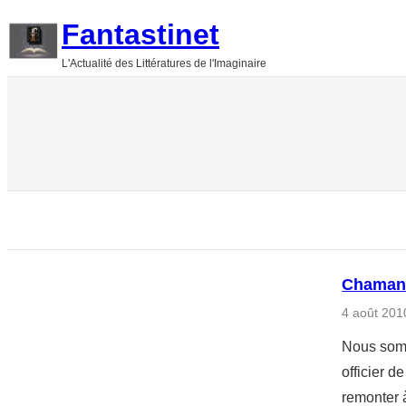
Aller
Fantastinet
au
L'Actualité des Littératures de l'Imaginaire
contenu
Chamane
4 août 201
Nous somm
officier d
remonter à