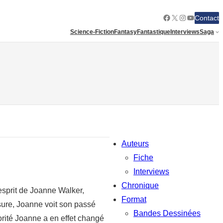
Facebook
X
Instagram
YouTube
Contact
Science-Fiction
Fantasy
Fantastique
Interviews
Saga
Auteurs
Fiche
Interviews
Chronique
sprit de Joanne Walker,
Format
ssure, Joanne voit son passé
Bandes Dessinées
orité Joanne a en effet changé