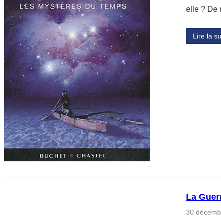
elle ? De
Lire la su
La Guer
30 décemb