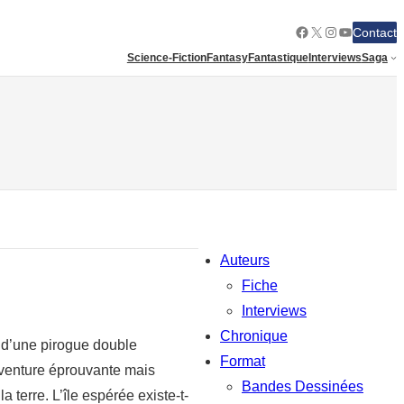
Facebook
X
Instagram
YouTube
Contact
Science-Fiction
Fantasy
Fantastique
Interviews
Saga
Auteurs
Fiche
Interviews
Chronique
d d’une pirogue double
Format
aventure éprouvante mais
Bandes Dessinées
a terre. L’île espérée existe-t-