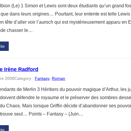
lbion (Le) 1 Simon et Lewis sont deux étudiants qu’un grand fos
que dans leurs origines… Pourtant, leur entente est telle Lewis 
en tête d’aller voir l’auroch qui est mystérieusement apparu en 
 de chasser le…
ite
de Irène Radford
re 2008
Category :
Fantasy
, 
Roman
ndants de Merlin 3 Héritiers du pouvoir magique d’Arthur, les 
doivent défendre le royaume et le préserver des sombres dessei
du Chaos. Mais lorsque Griffin décide d’abandonner ses pouvoir
retrouve seul… Points – Fantasy – (Juin…
ite