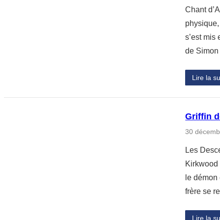
Chant d’A
physique, 
s’est mis 
de Simon
Lire la su
Griffin 
30 décemb
Les Desce
Kirkwood 
le démon 
frère se 
Lire la su