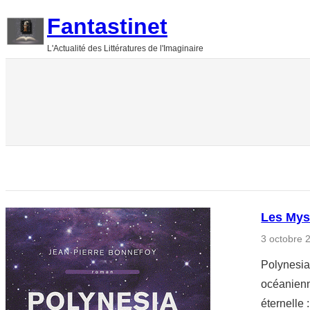
Aller
Fantastinet
au
L'Actualité des Littératures de l'Imaginaire
contenu
Les Mys
3 octobre 
Polynesia
océanienn
éternelle 