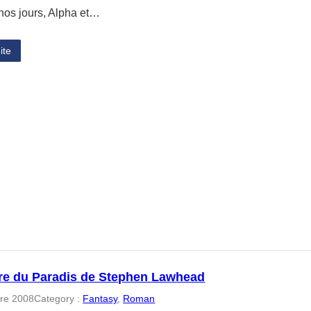
 nos jours, Alpha et…
ite
re du Paradis de Stephen Lawhead
re 2008
Category :
Fantasy
, 
Roman