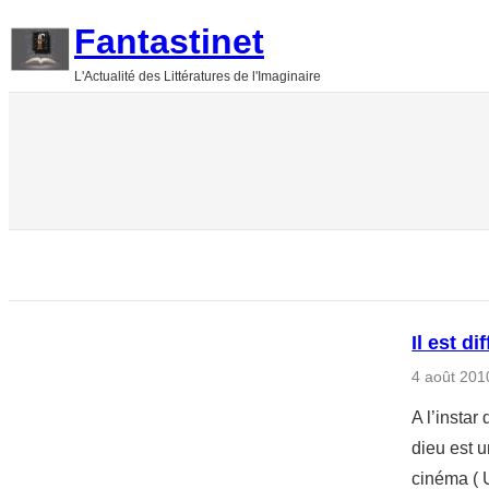
Aller
Fantastinet
au
L'Actualité des Littératures de l'Imaginaire
contenu
Il est d
4 août 201
A l’instar
dieu est u
cinéma ( 