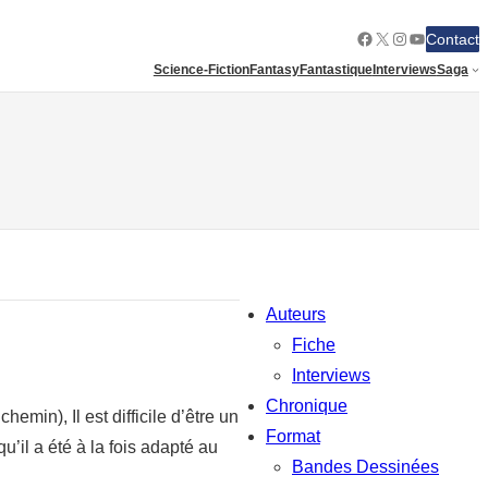
Facebook
X
Instagram
YouTube
Contact
Science-Fiction
Fantasy
Fantastique
Interviews
Saga
Auteurs
Fiche
Interviews
Chronique
emin), Il est difficile d’être un
Format
u’il a été à la fois adapté au
Bandes Dessinées