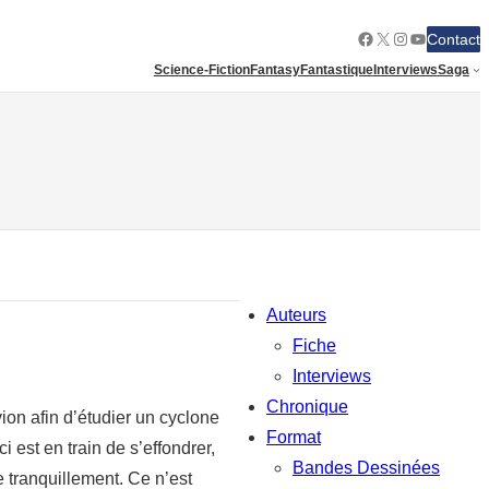
Facebook
X
Instagram
YouTube
Contact
Science-Fiction
Fantasy
Fantastique
Interviews
Saga
Auteurs
Fiche
Interviews
Chronique
on afin d’étudier un cyclone
Format
i est en train de s’effondrer,
Bandes Dessinées
 tranquillement. Ce n’est