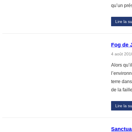
qu’un pré
Lire la su
Fog de 
4 août 201
Alors qu’i
l’environ
terre dans
de la fail
Lire la su
Sanctua