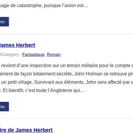
sage de catastrophe, puisque l’avion est…
ite
James Herbert
0
Category :
Fantastique
, 
Roman
l revient d’une inspection sur un terrain militaire pour le compte
nement de façon totalement secrète, John Holman se retrouve p
 un petit village. Survivant aux éléments, John sera affecté par 
le. Et bientôt, c’est toute l’Angleterre qui…
ite
ire de James Herbert