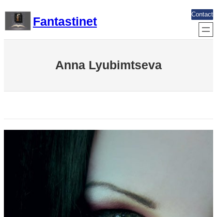
Aller
Contact
Fantastinet
au
contenu
Anna Lyubimtseva