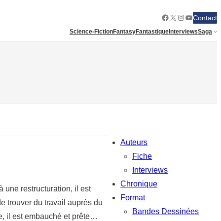
Facebook
X
Instagram
YouTube
Contact
Science-Fiction
Fantasy
Fantastique
Interviews
Saga
Auteurs
Fiche
Interviews
Chronique
 une restructuration, il est
Format
 de trouver du travail auprès du
Bandes Dessinées
ée, il est embauché et prête…