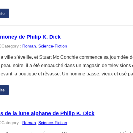
ite
money de Philip K. Dick
0
Category :
Roman
, 
Science-Fiction
la ville s’éveille, et Stuart Mc Conchie commence sa journdée de 
 peau noire, il a été embauché dans un magasin de televisions 
devant la boutique et rêvasse. Un homme passe, vieux et usé par
ite
s de la lune alphane de Philip K. Dick
0
Category :
Roman
, 
Science-Fiction