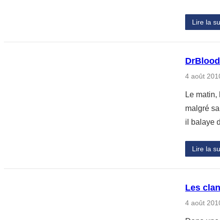
Lire la su
DrBlood
4 août 201
Le matin, 
malgré sa
il balaye 
Lire la su
Les clan
4 août 201